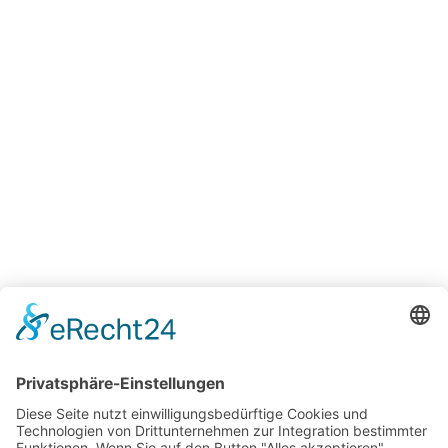
CHRISTIAN SÜSSEMILCH
Telefon: 0711 / 6 192 538
E-Mail: christian.suessemilch
@biblische-reisen.de
REISE TEILEN
Facebook
Twitter
E-mail
WhatsApp
Ihre Reiseleitung
BRITTA LAUBVOGEL