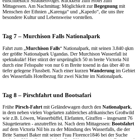
einschließlich Straußenvögel. Rückkehr zum Hotel zum
Mittagessen. Am Nachmittag: Möglichkeit zur
Begegnung
mit
Menschen der Ethnien „Karenga“ und „Kapedo“, die uns ihre
besondere Kultur und Lebensweise vorstellen.
Tag 7 – Murchison Falls Nationalpark
Fahrt zum „
Murchison Falls
“ Nationalpark, mit seinen 3.840 qkm
der größte Nationalpark Ugandas. Der Murchison Wasserfall ist
spektakulär! Hier stürzt der ursprünglich 50 m breite Victoria Nil
durch eine Felsspalte von nur 6 m Breite tosend in das über 40 m
tiefer gelegene Flussbett. Nach einer kurzen
Wanderung
im Gebiet
des Wasserfalls Hotelbezug für zwei Nächte im Nationalpark.
Tag 8 – Pirschfahrt und Bootsafari
Frühe
Pirsch-Fahrt
mit Geländewagen durch den
Nationalpark
,
in dem neben vielen Vogelarten zahlreiches afrikanisches Großwild
wie z.B. Löwen, Wasserbüffel, Elefanten, Giraffen – insgesamt 76
Säugetierarten - anzutreffen ist. Nach dem Mittagessen:
Bootsfahrt
auf dem Victoria Nil bis zu der Mündung des Wasserfalls, die der
Brite Samuel Baker mit seiner Frau Florence1846 bei der Suche