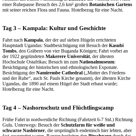
einer Ruhepause Besuch des 2,6 km² großen
Botanischen Gartens
mit seiner reichen Flora und Fauna. Hotelbezug für eine Nacht.
Tag 3 – Kampala: Kultur und Geschichte
Fahrt nach
Kampala
, der der auf sieben Hügeln errichteten
Hauptstadt Ugandas: Stadtbesichtigung mit Besuch der
Kasubi
Tombs
, den Gräbern von vier Buganda Königen; Fahrt vorbei an
der 1922 gegründeten
Makerere Universität
, der ältesten
Hochschule Ostafrikas; Besuch im zum
Nationalmuseum
:
Besichtigung der historischen und ethnologischen Exponate.
Besichtigung der
Namirembe Cathedral
(„Mutter des Friedens
und der Ruhe“, auch St. Pauls Kirche genannt), der ältesten Kirche
Ugandas, die 1890 auf einem Hügel der Stadt erbaut wurde;
Hotelbezug für eine Nacht.
Tag 4 – Nashornschutz und Flüchtlingscamp
Frühe Fahrt in nordwestliche Richtung (Fahrtzeit 6-7 Std.) Richtung
Gulu. Unterwegs: Besuch der
Schutzfarm für weiße und
schwarze Nashörner
, die ursprünglich endemisch hier lebten, aber
fast ausgerottet waren. Ranger begleiten den
Pirschgang
durch das