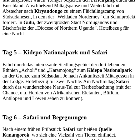
Buschland. Anschließend Mittagspause und Weiterfahrt mit
Abstecher nach
Kiryandongo
zu einem Flüchtlingscamp von
Südsudanesen, in dem der „Weltladen Norderney“ ein Schulprojekt
fördert. In
Gulu
, der zweitgrößten Stadt Nordugandas und
Bischofssitz der „Diocese of Northern Uganda“, Hotelbezug für
eine Nacht.
Tag 5 – Kidepo Nationalpark und Safari
Fahrt durch das interessante Siedlungsgebiet der dort lebenden
Ethnien „Acholi“ und „Karamojong“ zum
Kidepo Nationalpark
an der Grenze zum Südsudan. Je nach Ankunftszeit Mittagessen in
der Lodge. Hotelbezug für zwei Nächte. Am Nachmittag
Safari
durch das wunderschöne Narus-Tal zur Tierbeobachtung (mit der
Chance, u.a. Herden von Afrikanischen Elefanten, Büffeln,
Antilopen und Löwen sehen zu können).
Tag 6 – Safari und Begegnungen
Nach einem frühen Frühstück
Safari
zur heißen
Quelle
Kanangorok
, wo sich eine Vielzahl von Tieren einfindet,