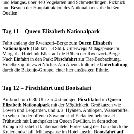
und Mangas, über 440 Vogelarten und Schmetterlingen. Picknick
und Besuch der Hauptattraktion des Nationalparks, die heißen
Quellen.
Tag 11 – Queen Elizabeth Nationalpark
Fahrt entlang der Rwenzori–Berge zum
Queen Elizabeth
Nationalpark
(168 km – 3 Std.). Unterwegs Mittagspause im
Margarita Hotel mit Blick auf die Höhen der Rwenzori–Berge.
Nach Einfahrt in den Park:
Pirschfahrt
zur Tier-Beobachtung.
Hotelbezug für zwei Nächte. Am Abend: kulturelle
Unterhaltung
durch die Bakonjo-Gruppe, einer hier ansässigen Ethnie.
Tag 12 – Pirschfahrt und Bootsafari
Aufbruch um 6.30 Uhr zur 4-stündigen
Pirschfahrt
im
Queen
Elizabeth Nationalpark
mit der Möglichkeit, Großkatzen wie
Löwen und Leoparden, und u. a. Hyänen, Antilopen, Wasserbüffel
zu sehen. In der offenen Savanne sind Elefanten beheimatet.
Frühstück mit Lunchpaket im Queen Pavillion, in dem schon
Königin Elizabeth II. übernachtete. Fortsetzung der Tour durch die
Kraterlandschaft. Mittagspause im Hotel anschl.
Bootsfahrt auf