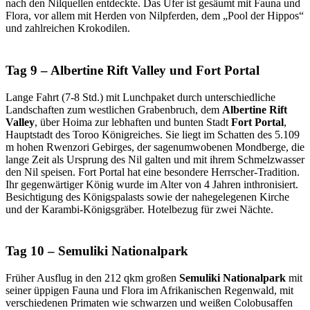
nach den Nilquellen entdeckte. Das Ufer ist gesäumt mit Fauna und
Flora, vor allem mit Herden von Nilpferden, dem „Pool der Hippos“
und zahlreichen Krokodilen.
Tag 9 – Albertine Rift Valley und Fort Portal
Lange Fahrt (7-8 Std.) mit Lunchpaket durch unterschiedliche
Landschaften zum westlichen Grabenbruch, dem
Albertine Rift
Valley
, über Hoima zur lebhaften und bunten Stadt
Fort Portal
,
Hauptstadt des Toroo Königreiches. Sie liegt im Schatten des 5.109
m hohen Rwenzori Gebirges, der sagenumwobenen Mondberge, die
lange Zeit als Ursprung des Nil galten und mit ihrem Schmelzwasser
den Nil speisen. Fort Portal hat eine besondere Herrscher-Tradition.
Ihr gegenwärtiger König wurde im Alter von 4 Jahren inthronisiert.
Besichtigung des Königspalasts sowie der nahegelegenen Kirche
und der Karambi-Königsgräber. Hotelbezug für zwei Nächte.
Tag 10 – Semuliki Nationalpark
Früher Ausflug in den 212 qkm großen
Semuliki Nationalpark
mit
seiner üppigen Fauna und Flora im Afrikanischen Regenwald, mit
verschiedenen Primaten wie schwarzen und weißen Colobusaffen