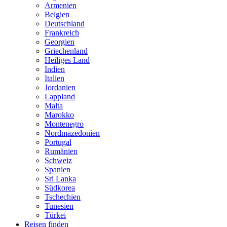
Armenien
Belgien
Deutschland
Frankreich
Georgien
Griechenland
Heiliges Land
Indien
Italien
Jordanien
Lappland
Malta
Marokko
Montenegro
Nordmazedonien
Portugal
Rumänien
Schweiz
Spanien
Sri Lanka
Südkorea
Tschechien
Tunesien
Türkei
Reisen finden