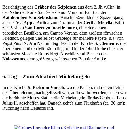
Besichtigung der
Gräber der Scipionen
aus dem 2. Jh.v.Chr., in
der Nähe der Porta San Sebastiano. Von dort Fahrt zu den
Katakomben San Sebastiano
. Anschließend kleiner Spaziergang
auf der
Via Appia Antica
zum Grabmal der
Cecilia Metella
. Fahrt
zur Basilika
San Lorenzo fuori le mura
, eine der sieben
päpstlichen Basiliken, am Campo Verano, dem größten römischen
Friedhof, gelegen und selbst Grablege für mehrere Päpste, u.a. von
Papst Pius IX. Am Nachmittag Besuch der Kirche
S. Clemente
, die
über einem antiken Mithräum liegt und in der Oberkirche eines der
schönsten Mosaike Roms birgt. Abschließend Besuch des
Kolosseums
, dem größten geschlossenen Bau der Antike.
6. Tag – Zum Abschied Michelangelo
In der Kirche
S. Pietro in Vincoli
, wo die Ketten, mit denen Petrus
der Überlieferung nach gefesselt war, aufbewahrt werden, sehen wir
die berühmte Moses-Statue, die Michelangelo für das Grabmal Papst
Julius II. geschaffen hat. Danach geht’s zum Flughafen (ca. 30 km):
Rückflug nach Deutschland.