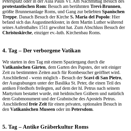
Petersplatz oder in der Aula Pauls VI. Am Nachmittag Besuch des
protestantischen Rom
: Besuch am berühmten
Trevi-Brunnen
,
größte Brunnenanlage Roms, und Gang zur beliebten
Spanischen
Treppe
. Danach Besuch der Kirche
S. Maria del Popolo
: Hier
befand sich das Augustinerkloster, in dem Martin Luther während
seines Aufenthaltes 1511 gewohnt hat. Zum Abschluss Besuch der
Christuskirche
, einziger ev.-luth. Kirchenbau Roms.
4. Tag – Der verborgene Vatikan
Wir starten in den Tag mit einem Spaziergang durch die
Vatikanischen Gärten
, dem Garten des Papstes, der seit einiger
Zeit zu bestimmten Zeiten auch für Rombesucher geöffnet wird.
Anschließend - wenn möglich - Besuch der
Scavi di San Pietro
,
der Ausgrabungen unter der Basilika St. Peter, die einen Teil des
antiken Friedhofs freilegten, auf dem der hl. Petrus nach seinem
Martyrium bestattet wurde, mit heidnischen Gräbern und natürlich
dem Grabmonument und der Grabnische des Apostels Petrus.
Anschließend
freie Zeit
für einen privaten, optionalen Besuch in
den
Vatikanischen Museen
oder im
Petersdom
.
5. Tag – Antike Gräberkultur Roms