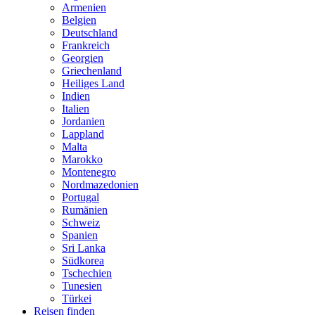
Armenien
Belgien
Deutschland
Frankreich
Georgien
Griechenland
Heiliges Land
Indien
Italien
Jordanien
Lappland
Malta
Marokko
Montenegro
Nordmazedonien
Portugal
Rumänien
Schweiz
Spanien
Sri Lanka
Südkorea
Tschechien
Tunesien
Türkei
Reisen finden